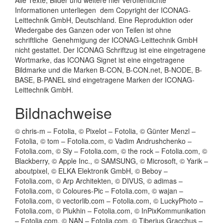
Informationen unterliegen dem Copyright der ICONAG-
Leittechnik GmbH, Deutschland. Eine Reproduktion oder
Wiedergabe des Ganzen oder von Teilen ist ohne
schriftliche Genehmigung der ICONAG-Leittechnik GmbH
nicht gestattet. Der ICONAG Schriftzug ist eine eingetragene
Wortmarke, das ICONAG Signet ist eine eingetragene
Bildmarke und die Marken B-CON, B-CON.net, B-NODE, B-
BASE, B-PANEL sind eingetragene Marken der ICONAG-
Leittechnik GmbH.
Bildnachweise
© chris-m – Fotolia, © Pixelot – Fotolia, © Günter Menzl –
Fotolia, © tom – Fotolia.com, © Vadim Andrushchenko –
Fotolia.com, © Sly – Fotolia.com, © the rock – Fotolia.com, ©
Blackberry, © Apple Inc., © SAMSUNG, © Microsoft, © Yarik –
aboutpixel, © ELKA Elektronik GmbH, © Beboy –
Fotolia.com, © Arp Architekten, © DIVUS, © adimas –
Fotolia.com, © Coloures-Pic – Fotolia.com, © wajan –
Fotolia.com, © vectorlib.com – Fotolia.com, © LuckyPhoto –
Fotolia.com, © Plukhin – Fotolia.com, © InPixKommunikation
– Fotolia.com, © NAN – Fotolia.com, © Tiberius Gracchus –