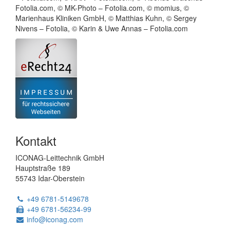
Fotolia.com, © MK-Photo – Fotolia.com, © momius, ©
Marienhaus Kliniken GmbH, © Matthias Kuhn, © Sergey
Nivens – Fotolia, © Karin & Uwe Annas – Fotolia.com
Powered
Kontakt
by
ModuleStudio
ICONAG-Leittechnik GmbH
1.3.2
Hauptstraße 189
55743 Idar-Oberstein
Tel:
+49 6781-5149678
Fax:
+49 6781-56234-99
E-
info@iconag.com
Mail: