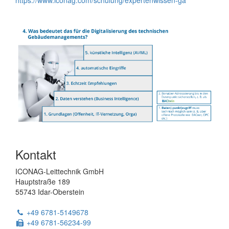
https://www.iconag.com/schulung/expertenwissen-ga
Powered
Kontakt
by
ModuleStudio
ICONAG-Leittechnik GmbH
1.3.2
Hauptstraße 189
55743 Idar-Oberstein
Tel:
+49 6781-5149678
Fax:
+49 6781-56234-99