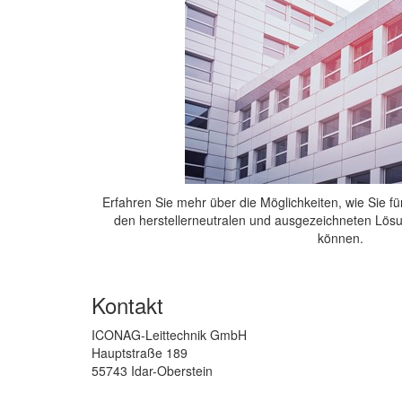
Erfahren Sie mehr über die Möglichkeiten, wie Sie fü
den herstellerneutralen und ausgezeichneten Lös
können.
Powered
Kontakt
by
ModuleStudio
ICONAG-Leittechnik GmbH
1.3.2
Hauptstraße 189
55743 Idar-Oberstein