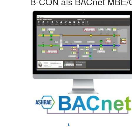
B-CON als BACnet MBE/