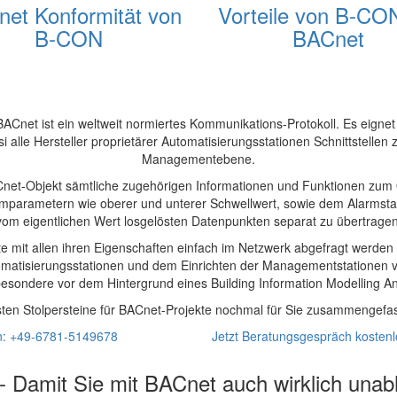
et Konformität von
Vorteile von B-CO
B-CON
BACnet
BACnet ist ein weltweit normiertes Kommunikations-Protokoll. Es eignet
 alle Hersteller proprietärer Automatisierungsstationen Schnittstell
Managementebene.
net-Objekt sämtliche zugehörigen Informationen und Funktionen zum O
rmparametern wie oberer und unterer Schwellwert, sowie dem Alarmstatus
vom eigentlichen Wert losgelösten Datenpunkten separat zu übertragen
te mit allen ihren Eigenschaften einfach im Netzwerk abgefragt werde
atisierungsstationen und dem Einrichten der Managementstationen ve
besondere vor dem Hintergrund eines Building Information Modelling An
sten Stolpersteine für BACnet-Projekte nochmal für Sie zusammengefa
en: +49-6781-5149678
Jetzt Beratungsgespräch kostenl
 Damit Sie mit BACnet auch wirklich una