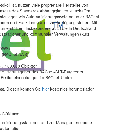
oll ist, nutzen viele proprietäre Hersteller von
nseits des Standards Abhängigkeiten zu schaffen.
stzulegen wie Automatisierungssysteme unter BACnet
ionen und Funktionen allen zur Verfügung stehen. Mit
 unterstützen, insbesondere auch die in Deutschland
k staatlicher und kommunaler Verwaltungen (kurz
t OWS)
on (BACnet AWS)
 >> 100.000 Objekten
eme, Herausgeber des BACnet-GLT-Ratgebers
d Bedieneinrichtungen im BACnet-Umfeld
sst. Diesen können Sie
hier
kostenlos herunterladen.
B-CON sind:
omatisierungsstationen und zur Managementebene
eautomation