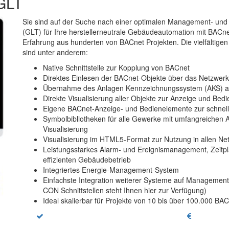
GLT
Sie sind auf der Suche nach einer optimalen Management- und
(GLT) für Ihre herstellerneutrale Gebäudeautomation mit BACnet
Erfahrung aus hunderten von BACnet Projekten. Die vielfältig
sind unter anderem:
Native Schnittstelle zur Kopplung von BACnet
Direktes Einlesen der BACnet-Objekte über das Netzwerk
Übernahme des Anlagen Kennzeichnungssystem (AKS) a
Direkte Visualisierung aller Objekte zur Anzeige und Bed
Eigene BACnet-Anzeige- und Bedienelemente zur schnelle
Symbolbibliotheken für alle Gewerke mit umfangreichen 
Visualisierung
Visualisierung im HTML5-Format zur Nutzung in allen N
Leistungsstarkes Alarm- und Ereignismanagement, Zeit
effizienten Gebäudebetrieb
Integriertes Energie-Management-System
Einfachste Integration weiterer Systeme auf Managemen
CON Schnittstellen steht Ihnen hier zur Verfügung)
Ideal skalierbar für Projekte von 10 bis über 100.000 BA