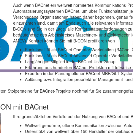
Auch wenn BACnet ein weltweit normiertes Kommunikations-Protok
Automatisierungssystemen BACnet, um über Funktionalitäten je
Verschiedene Organisationen haben daher begonnen, genau fe
einzurichten sind, damit am Ende auch alle relevanten Informat
B-CON sind Sie in der Lage, alle Konformitätsanforderungen zu
bedeutendste des Arbeitskreises Maschinen- und Elektrotechni
AMEV). Konkret können Sie mit B-CON profitieren von
Funktionalität als BACnet Operator Workstation (BACne
Funktionalität als BACnet Advanced Operator Workstati
Langjähriges Mitglied in der BACnet User Group
Erfahrung aus hunderten BACnet-Projekten mit teilweise
Experten in der Planung offener BACnet-MBE/GLT-Syst
Ablösung bzw. Integration proprietärer Management- un
sten Stolpersteine für BACnet-Projekte nochmal für Sie zusammengefa
-CON mit BACnet
Ihre grundsätzlichen Vorteile bei der Nutzung von BACnet und 
Weltweit genormte, offene Kommunikation zwischen Aut
Unterstützt von weltweit über 150 Hersteller der Gebäud